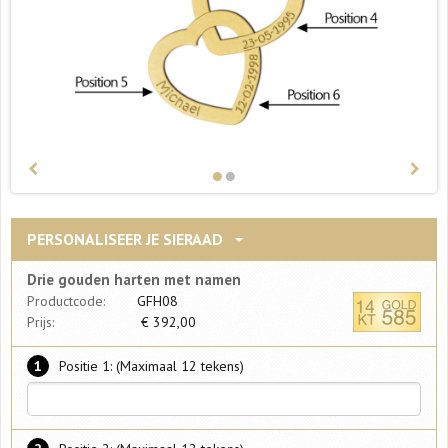
PERSONALISEER JE SIERAAD
Drie gouden harten met namen
Productcode:
GFH08
Prijs:
€
392,00
1
Positie 1: (Maximaal 12 tekens)