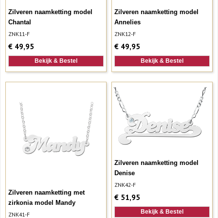
Zilveren naamketting model
Zilveren naamketting model
Chantal
Annelies
ZNK11-F
ZNK12-F
€
49,95
€
49,95
Bekijk & Bestel
Bekijk & Bestel
Zilveren naamketting model
Denise
ZNK42-F
Zilveren naamketting met
€
51,95
zirkonia model Mandy
Bekijk & Bestel
ZNK41-F