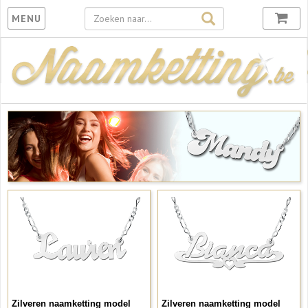
Toggle
MENU
navigation
Zilveren naamketting model
Zilveren naamketting model