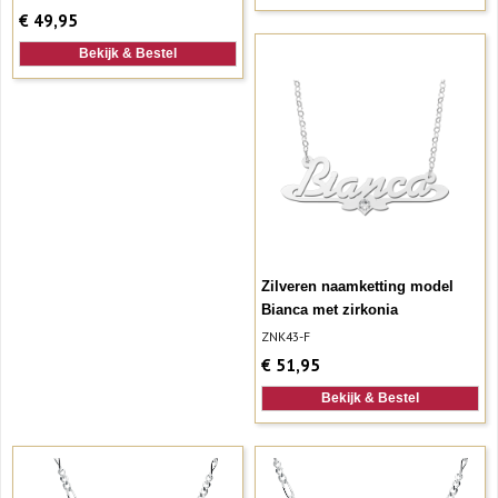
€
49,95
Bekijk & Bestel
Zilveren naamketting model
Bianca met zirkonia
ZNK43-F
€
51,95
Bekijk & Bestel