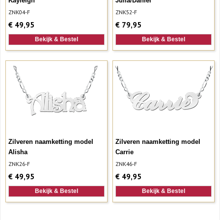
Kayleigh
Julia/Daniel
ZNK04-F
ZNK52-F
€
49,95
€
79,95
Bekijk & Bestel
Bekijk & Bestel
Zilveren naamketting model
Zilveren naamketting model
Alisha
Carrie
ZNK26-F
ZNK46-F
€
49,95
€
49,95
Bekijk & Bestel
Bekijk & Bestel