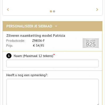
PERSONALISEER JE SIERAAD
Zilveren naamketting model Patricia
Productcode:
ZNK06-F
Prijs:
€
54,95
*
1
Naam: (Maximaal 12 tekens)
Heeft u nog een opmerking?: