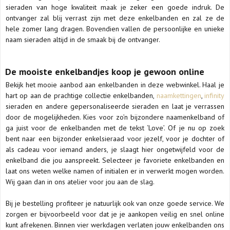
sieraden van hoge kwaliteit maak je zeker een goede indruk. De
ontvanger zal blij verrast zijn met deze enkelbanden en zal ze de
hele zomer lang dragen. Bovendien vallen de persoonlijke en unieke
naam sieraden altijd in de smaak bij de ontvanger.
De mooiste enkelbandjes koop je gewoon online
Bekijk het mooie aanbod aan enkelbanden in deze webwinkel. Haal je
hart op aan de prachtige collectie enkelbanden,
naamkettingen
,
infinity
sieraden en andere gepersonaliseerde sieraden en laat je verrassen
door de mogelijkheden. Kies voor zo’n bijzondere naamenkelband of
ga juist voor de enkelbanden met de tekst ‘Love’. Of je nu op zoek
bent naar een bijzonder enkelsieraad voor jezelf, voor je dochter of
als cadeau voor iemand anders, je slaagt hier ongetwijfeld voor de
enkelband die jou aanspreekt. Selecteer je favoriete enkelbanden en
laat ons weten welke namen of initialen er in verwerkt mogen worden.
Wij gaan dan in ons atelier voor jou aan de slag.
Bij je bestelling profiteer je natuurlijk ook van onze goede service. We
zorgen er bijvoorbeeld voor dat je je aankopen veilig en snel online
kunt afrekenen. Binnen vier werkdagen verlaten jouw enkelbanden ons