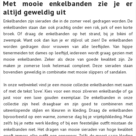
Met mooie enkelbanden zie je er
altijd geweldig uit
Enkelbanden zijn sieraden die in de zomer veel gedragen worden. De
enkelbanden staan dan ook prachtig onder een rok, jurk of een korte
broek. Of draag de enkelbanden op het strand, bij je bikini of
zwempak. Want ook dan kun je er stijlvol uit zien! De enkelbanden
worden gedragen door vrouwen van alle leeftijden. Van hippe
tienermeiden tot dames op leeftijd, iedereen wordt graag gezien met
mooie enkelbanden. Zeker als deze van goede kwaliteit zijn. Ze
maken je zomerse look helemaal compleet. Deze sieraden staan
bovendien geweldig in combinatie met mooie slippers of sandalen.
In onze webwinkel vind je een mooie collectie enkelbanden met naam
of met de tekst ‘love’. Kies voor een mooi zilveren enkelbandje of ga
juist voor een luxe gouden exemplaar. De enkelbanden in onze
collectie zijn heel draagbaar en zijn goed te combineren met
uiteenlopende stijlen en kleuren in kleding. Draag de enkelbanden
bijvoorbeeld op een warme, zomerse dag bij je vrijetijdskleding. Maar
zelfs bij je nette werk kleding of bij een feestelijke outfit misstaan de
enkelbanden niet. Het dragen van mooie sieraden van hoge kwaliteit
geeft immers elke outfit een oppepper. Zelfs de meest saaie kleding