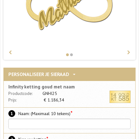
PERSONALISEER JE SIERAAD
Infinity ketting goud met naam
Productcode:
GNHI25
Prijs:
€
1.186,34
*
1
Naam: (Maximaal 10 tekens)