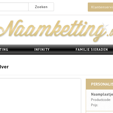
Zoeken
Klantenserv
TING
INFINITY
FAMILIE SIERADEN
lver
PERSONALIS
Naamplaatje 
Productcode:
Prijs: