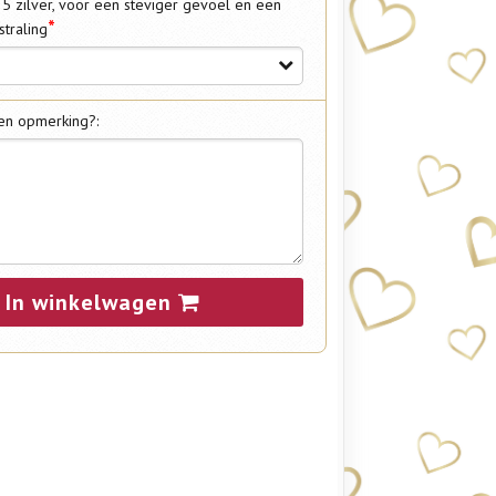
25 zilver, voor een steviger gevoel en een
*
straling
en opmerking?:
In winkelwagen