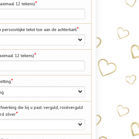
*
aximaal 12 tekens)
*
 persoonlijke tekst toe aan de achterkant
*
aximaal 12 tekens)
*
etting
ng
fwerking die bij u past: verguld, roséverguld
*
rd zilver