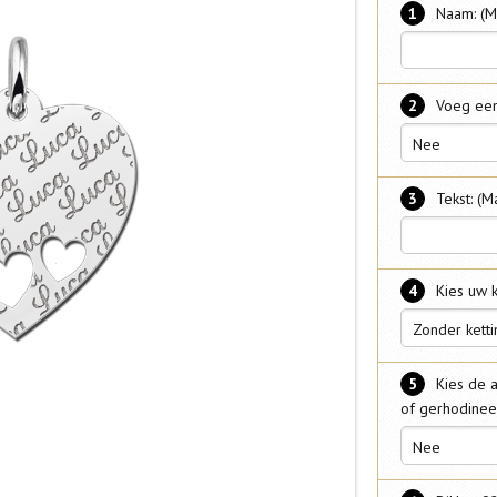
1
Naam: (M
2
Voeg een
Nee
3
Tekst: (M
4
Kies uw k
Zonder ketti
5
Kies de a
of gerhodinee
Nee