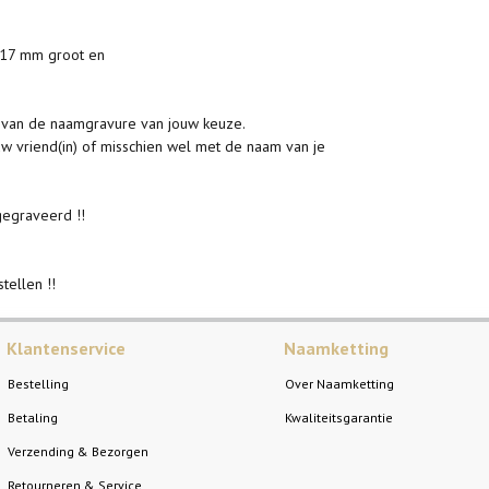
x 17 mm groot en
n van de naamgravure van jouw keuze.
uw vriend(in) of misschien wel met de naam van je
 gegraveerd !!
tellen !!
Klantenservice
Naamketting
Bestelling
Over Naamketting
Betaling
Kwaliteitsgarantie
Verzending & Bezorgen
Retourneren & Service