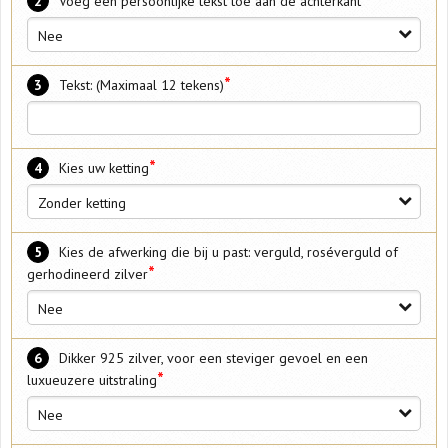
*
2
Voeg een persoonlijke tekst toe aan de achterkant
Nee
*
3
Tekst: (Maximaal 12 tekens)
*
4
Kies uw ketting
Zonder ketting
5
Kies de afwerking die bij u past: verguld, roséverguld of
*
gerhodineerd zilver
Nee
6
Dikker 925 zilver, voor een steviger gevoel en een
*
luxueuzere uitstraling
Nee