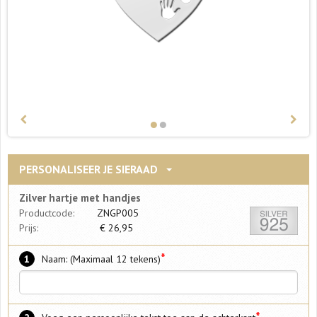
PERSONALISEER JE SIERAAD
Zilver hartje met handjes
Productcode:
ZNGP005
Prijs:
€
26,95
*
1
Naam: (Maximaal 12 tekens)