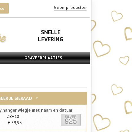
Geen producten
ice
SNELLE
LEVERING
GRAVEERPLAATJES
EER JE SIERAAD
by hanger wiegje met naam en datum
ZBH10
€
39,95