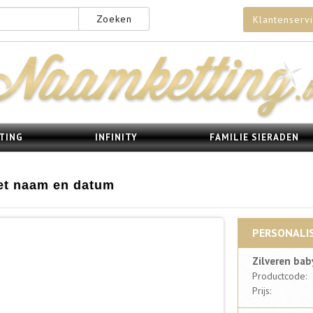
Zoeken
Klantenserv
TING
INFINITY
FAMILIE SIERADEN
met naam en datum
PERSONALIS
Zilveren ba
Productcode:
Prijs: