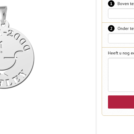
1
Boven te
2
Onder te
Heeft u nog e