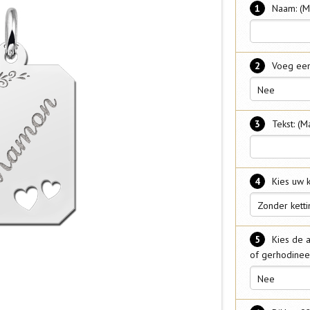
1
Naam: (M
2
Voeg een
Nee
3
Tekst: (M
4
Kies uw k
Zonder ketti
5
Kies de a
of gerhodinee
Nee