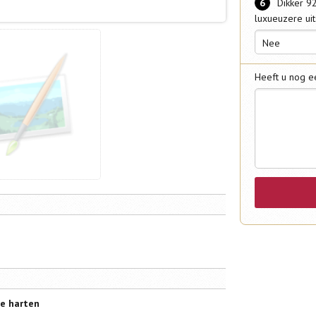
6
Dikker 9
luxueuzere uit
Nee
Heeft u nog e
ee harten