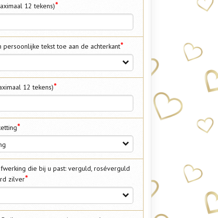
*
aximaal 12 tekens)
*
 persoonlijke tekst toe aan de achterkant
*
aximaal 12 tekens)
*
etting
ng
fwerking die bij u past: verguld, roséverguld
*
rd zilver