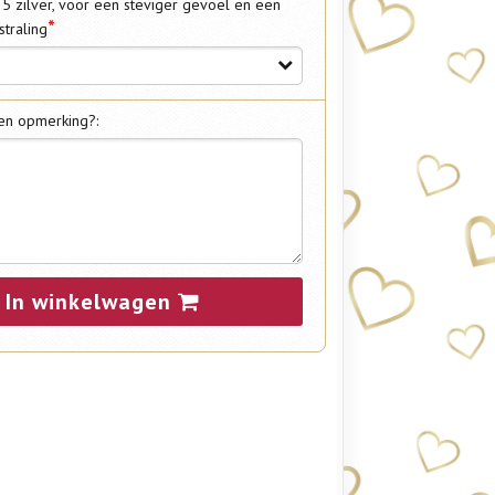
25 zilver, voor een steviger gevoel en een
*
straling
en opmerking?:
In winkelwagen