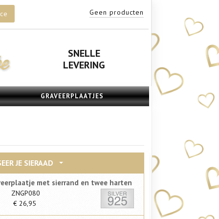
Geen producten
ice
SNELLE
LEVERING
GRAVEERPLAATJES
EER JE SIERAAD
veerplaatje met sierrand en twee harten
ZNGP080
€
26,95