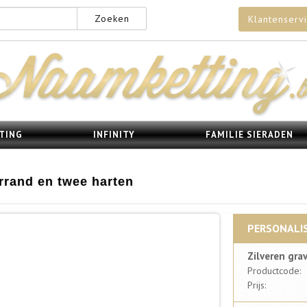
Zoeken
Klantenserv
TING
INFINITY
FAMILIE SIERADEN
errand en twee harten
PERSONALIS
Zilveren gra
Productcode:
Prijs: