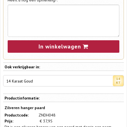
Heeft u nog een opmerking?:
In winkelwagen
Ook verkrijgbaar in:
14 Karaat Goud
Productinformatie:
Zilveren hanger paard
Productcode:
ZNDH048
Prijs:
€
37,95