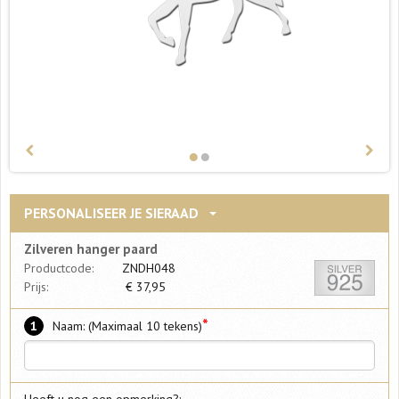
PERSONALISEER JE SIERAAD
Zilveren hanger paard
Productcode:
ZNDH048
Prijs:
€
37,95
*
1
Naam: (Maximaal 10 tekens)